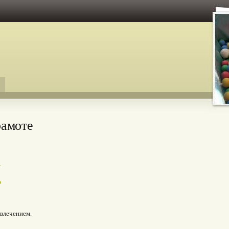
рамоте
.
ю
увлечением.