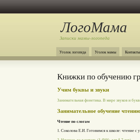
ЛогоМама
Записки мамы-логопеда
Уголок логопеда
Уголок мамы
Контакты
Книжки по обучению г
Учим буквы и звуки
Занимательная фонетика. В мире звуков и букв
Занимательное обучение чтени
Чтение по слогам
1. Соколова Е.И. Готовимся к школе: чтение с 
2. Научусь-ка я читать (3,4Мб; для 5-7 лет)