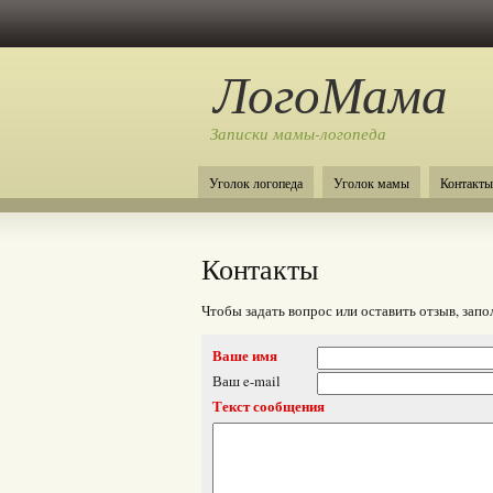
ЛогоМама
Записки мамы-логопеда
Уголок логопеда
Уголок мамы
Контакты
Контакты
Чтобы задать вопрос или оставить отзыв, запо
Ваше имя
Ваш e-mail
Текст сообщения