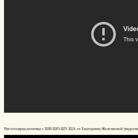
Чистоговрка-попевка с ШИ-ШО-ШУ-ША от Екатерины Железновой (видеом