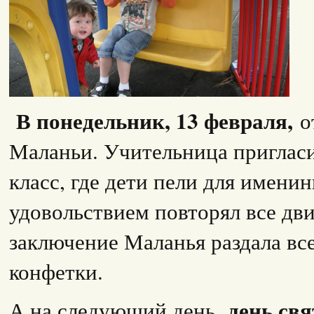
В понедельник, 13 февраля,
о
Маланьи. Учительница пригласи
класс, где дети пели для имен
удовольствием повторял все дви
заключение Маланья раздала вс
конфетки.
день св
А на следующий день,