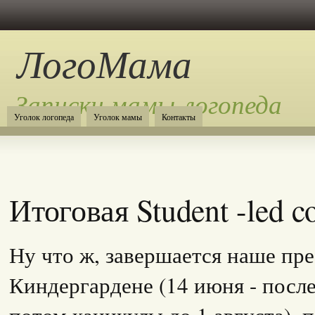
ЛогоМама
Записки мамы-логопеда
Уголок логопеда
Уголок мамы
Контакты
Итоговая Student -led c
Ну что ж, завершается наше пр
Киндергардене (14 июня - посл