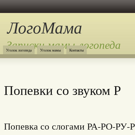
ЛогоМама
Записки мамы-логопеда
Уголок логопеда
Уголок мамы
Контакты
Попевки со звуком Р
Попевка со слогами РА-РО-РУ-Р