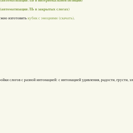
(автоматизация ЛЬ в интервокальной позиции)
 (автоматизация ЛЬ в закрытых слогах)
ужно изготовить
кубик с эмоциями (скачать)
.
йки слогов с разной интонацией: с интонацией удивления, радости, грусти, зл