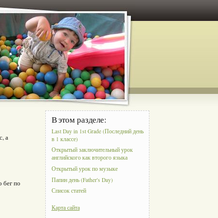
В этом разделе:
Last Day in 1st Grade (Последний день
, а
в 1 классе)
Открытый заключительный урок
английского как второго языка
Открытый урок по музыке
Папин день (Father's Day)
 бег по
Список статей
Карта сайта