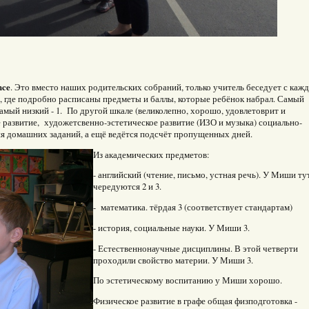
nce
. Это вместо наших родительских собраний, только учитель беседует с каж
, где подробно расписаны предметы и баллы, которые ребёнок набрал. Самый
самый низкий - 1. По другой шкале (великолепно, хорошо, удовлетоврит и
 развитие, художетсвенно-эстетическое развитие (ИЗО и музыка) социально-
я домашних заданий, а ещё ведётся подсчёт пропущенных дней.
Из академических предметов:
- английский (чтение, письмо, устная речь). У Миши ту
чередуются 2 и 3.
- математика. тёрдая 3 (соответствует стандартам)
- история, социальные науки. У Миши 3.
- Естественнонаучные дисциплины. В этой четверти
проходили свойство материи. У Миши 3.
По эстетическому воспитанию у Миши хорошо.
Физическое развитие в графе общая физподготовка -