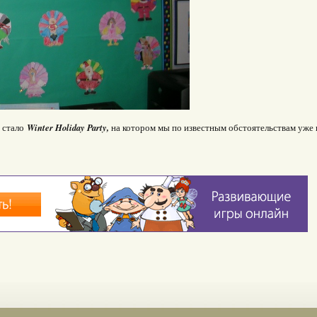
Winter Holiday Party,
 стало
на котором мы по известным обстоятельствам уже 